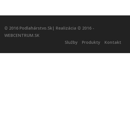
© 2016 Podlahárstvo.sk| Realizácia © 2016 -
WEBCENTRUM.SK
Služby
Produkty
Kontakt