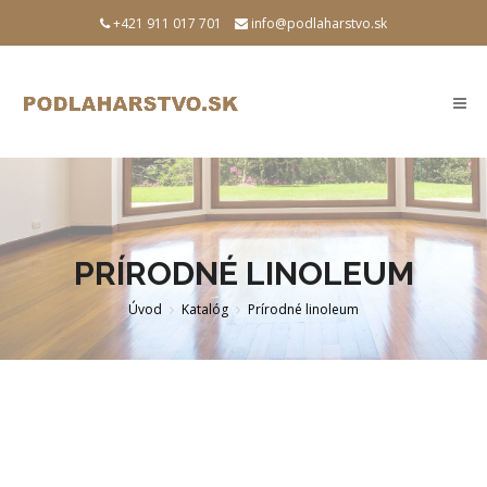
+421 911 017 701
info@podlaharstvo.sk
Togg
navi
PRÍRODNÉ LINOLEUM
Úvod
Katalóg
Prírodné linoleum